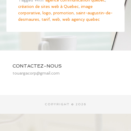
Tagged With:
agence communication quebec
,
création de sites web à Quebec
,
image
corporative
,
logo
,
promotion
,
saint-augustin-de-
desmaures
,
tarif
,
web
,
web agency quebec
CONTACTEZ-NOUS
touar
gacorp@gmai
l.com
COPYRIGHT © 2026